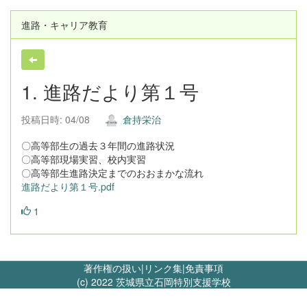
進路・キャリア教育
1. 進路だより第１号
投稿日時: 04/08
倉持栄治
〇高等部生の過去３年間の進路状況
〇高等部現場実習、校内実習
〇高等部生進路決定までのおおまかな流れ
進路だより第１号.pdf
1
著作権の扱い
|
リンク集
|
免責事項
(c) 2022 茨城県立石岡特別支援学校